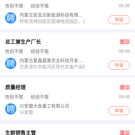
发布 [生鲜销售主管 ] 招聘信息
08-06
性别不限
经验不限
发布 [口腔医生 ] 招聘信息
【内蒙古锐喆信息技术有限公司 】 强势入驻
内蒙古安及达新能源科技有限公司
申请
呼和浩特回民区国通物流园区，开瑞新能源
总工兼生产厂长
面议
08-06
性别不限
经验不限
内蒙古蒙鑫晨泰农业科技开发有限公司
申请
巴彦淖尔市临河区现代农畜产品物流园区海关综合服务楼8
质量经理
面议
08-06
性别不限
经验不限
兴安盟大金重工有限公司
申请
兴安盟
生鲜销售主管
面议